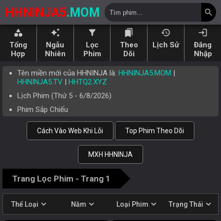
HHNINJA5
.MOM
search
category
auto_awesome
filter_alt
bookmarks
history
login
Tổng
Ngẫu
Lọc
Theo
Lịch Sử
Đăng
Hợp
Nhiên
Phim
Dõi
Nhập
Tên miền mới của HHNINJA là:
HHNINJA5.MOM
|
HHNINJA5.TV
|
HHTQ2.XYZ
Lịch Phim (
Thứ 5
-
6/8/2026
)
Phim Sắp Chiếu
Cách Vào Web Khi Lỗi
Top Phim Theo Dõi
MXH HHNINJA
Trang Lọc Phim - Trang 1
expand_more
expand_more
expand_more
expand_more
Thể Loại
Năm
Loại Phim
Trạng Thái