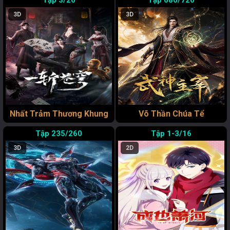
3/26
680/720
3D
3D
Nhất Trảm Thương Khung
Võ Thần Chúa Tể
235/260
1-3/16
3D
2D