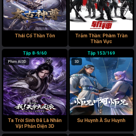
Thái Cổ Thần Tôn
Trảm Thần: Phàm Trần
Thần Vực
8-9/60
153/169
Phim AI
3D
3D
Ta Trời Sinh Đã Là Nhân
Sư Huynh À Sư Huynh
Vật Phản Diện 3D