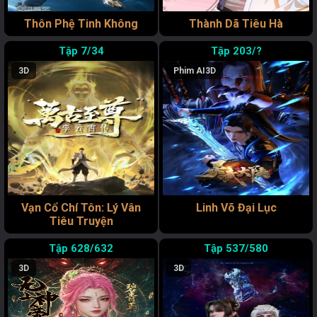
Thôn Phệ Tinh Không
Thành Dã Tiêu Hà
7/34
203/?
3D
Phim AI
3D
Vạn Cổ Chí Tôn: Lý Vân
Linh Võ Đại Lục
Tiêu Truyện
628/632
537/580
3D
3D