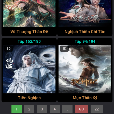
Vô Thượng Thần Đế
Nghịch Thiên Chí Tôn
152/180
94/104
3D
3D
Tiên Nghịch
Mục Thần Ký
1
2
3
4
5
GO
22