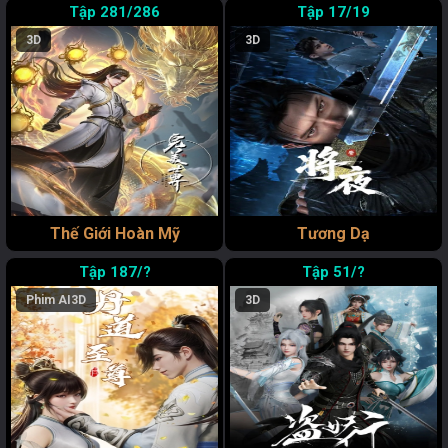
281/286
17/19
3D
3D
Thế Giới Hoàn Mỹ
Tương Dạ
187/?
51/?
Phim AI
3D
3D