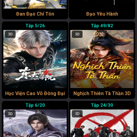
Đan Đạo Chí Tôn
Đạo Yêu Hành
5/26
49/82
3D
3D
Học Viện Cao Võ Đông Đại
Nghịch Thiên Tà Thần 3D
6/20
24/30
3D
3D