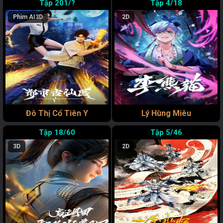
201/?
4/18
Phim AI
3D
2D
Đô Thị Cổ Tiên Y
Lý Hùng Miêu
18/60
5/46
3D
2D