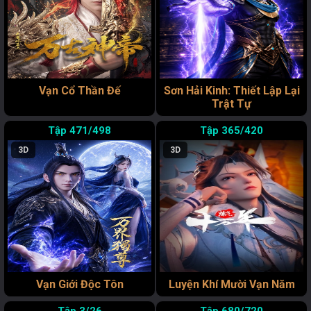
Vạn Cổ Thần Đế
Sơn Hải Kinh: Thiết Lập Lại
Trật Tự
471/498
365/420
3D
3D
Vạn Giới Độc Tôn
Luyện Khí Mười Vạn Năm