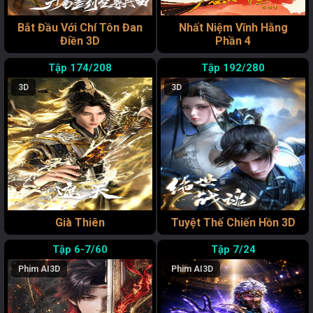
Bắt Đầu Với Chí Tôn Đan
Nhất Niệm Vĩnh Hằng
Điền 3D
Phần 4
174/208
192/280
3D
3D
Già Thiên
Tuyệt Thế Chiến Hồn 3D
6-7/60
7/24
Phim AI
3D
Phim AI
3D