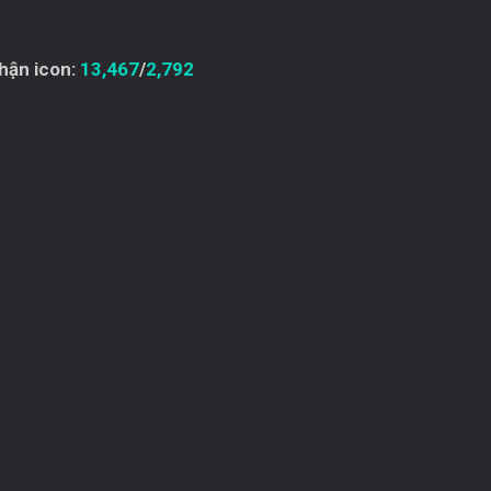
hận icon:
13,467
/
2,792