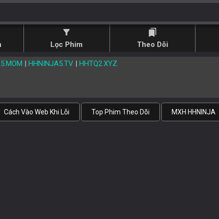
filter_alt
bookmarks
n
Lọc Phim
Theo Dõi
A5.MOM
|
HHNINJA5.TV
|
HHTQ2.XYZ
Cách Vào Web Khi Lỗi
Top Phim Theo Dõi
MXH HHNINJA