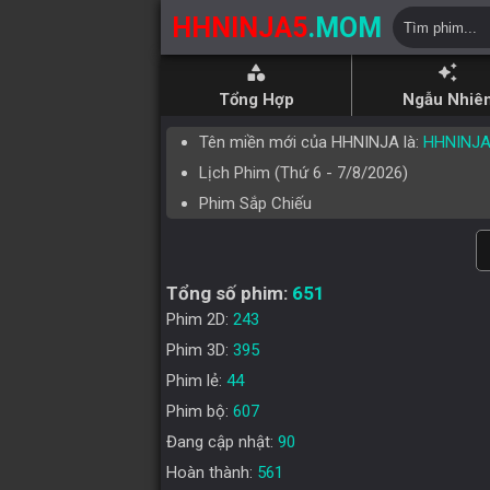
HHNINJA5
.MOM
category
auto_awesome
Tổng Hợp
Ngẫu Nhiê
Tên miền mới của HHNINJA là:
HHNINJ
Lịch Phim (
Thứ 6
-
7/8/2026
)
Phim Sắp Chiếu
Tổng số phim:
651
Phim 2D:
243
Phim 3D:
395
Phim lẻ:
44
Phim bộ:
607
Đang cập nhật:
90
Hoàn thành:
561