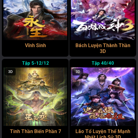
Vĩnh Sinh
Bách Luyện Thành Thần
3D
5-12/12
40/40
3D
3D
Tinh Thần Biến Phần 7
Lão Tổ Luyện Thể Mạnh
Nhất Lịch Sử 3D