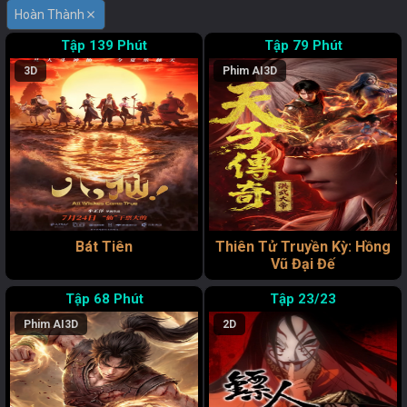
Hoàn Thành
close
139 Phút
79 Phút
3D
Phim AI
3D
Bát Tiên
Thiên Tử Truyền Kỳ: Hồng
Vũ Đại Đế
68 Phút
23/23
Phim AI
3D
2D