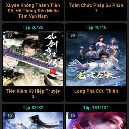
Xuyên Không Thành Tiên
Toàn Chức Pháp Sư Phần
Đế, Hệ Thống Đến Muộn
7
Tám Vạn Năm
26/26
40/40
3D
3D
Tiên Kiếm Kỳ Hiệp Truyện
Long Phá Cửu Thiên
3
82/82
131/131
3D
3D