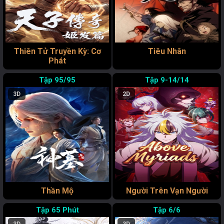
Thiên Tử Truyền Kỳ: Cơ
Tiêu Nhân
Phát
95/95
9-14/14
3D
2D
Thần Mộ
Người Trên Vạn Người
65 Phút
6/6