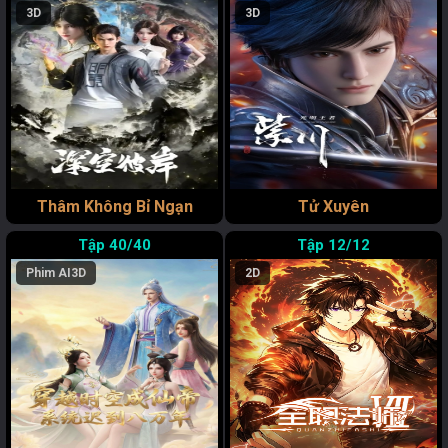
3D
3D
Thâm Không Bỉ Ngạn
Tử Xuyên
40/40
12/12
Phim AI
3D
2D