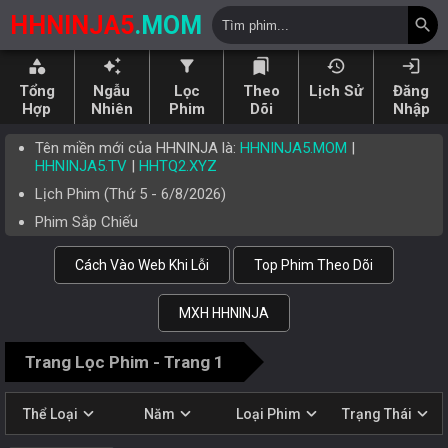
HHNINJA5
.MOM
search
category
auto_awesome
filter_alt
bookmarks
history
login
Tổng
Ngẫu
Lọc
Theo
Lịch Sử
Đăng
Hợp
Nhiên
Phim
Dõi
Nhập
Tên miền mới của HHNINJA là:
HHNINJA5.MOM
|
HHNINJA5.TV
|
HHTQ2.XYZ
Lịch Phim (
Thứ 5
-
6/8/2026
)
Phim Sắp Chiếu
Cách Vào Web Khi Lỗi
Top Phim Theo Dõi
MXH HHNINJA
Trang Lọc Phim - Trang 1
expand_more
expand_more
expand_more
expand_more
Thể Loại
Năm
Loại Phim
Trạng Thái