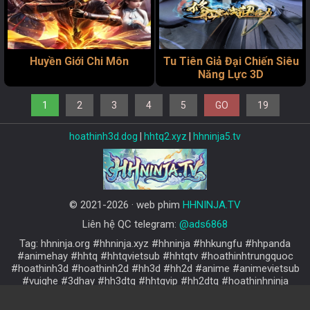
Huyền Giới Chi Môn
Tu Tiên Giả Đại Chiến Siêu
Năng Lực 3D
1
2
3
4
5
GO
19
hoathinh3d.dog
|
hhtq2.xyz
|
hhninja5.tv
© 2021-2026 · web phim
HHNINJA.TV
Liên hệ QC telegram:
@ads6868
Tag: hhninja.org #hhninja.xyz #hhninja #hhkungfu #hhpanda
#animehay #hhtq #hhtqvietsub #hhtqtv #hoathinhtrungquoc
#hoathinh3d #hoathinh2d #hh3d #hh2d #anime #animevietsub
#vuighe #3dhay #hh3dtq #hhtqvip #hh2dtq #hoathinhninja
#hhtq3d #animevip #hhtq2d #2dhay #hhninja.tv #hhtqtm
#hoathinhvietsub #hoathinhthuyetminh