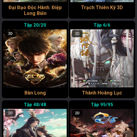
Đại Đạo Độc Hành: Điệp
Trạch Thiên Ký 3D
Long Biến
20/20
6/6
3D
2D
Bàn Long
Thành Hoàng Lục
48/48
95/95
2D
2D