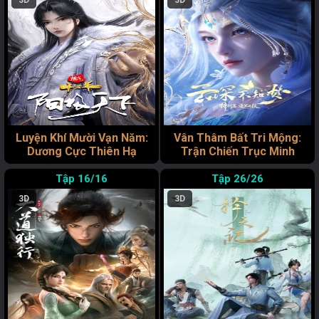
3D
3D
Luyện Khí Mười Vạn Năm:
Vân Thâm Bất Tri Mộng:
Dương Cực Thiên Hạ
Trận Chiến Trục Minh
16/16
26/26
3D
3D