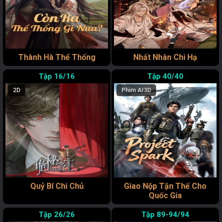
Thành Hà Thể Thống
Nhất Nhân Chi Hạ
16/16
40/40
2D
Phim AI
3D
Quỷ Bí Chi Chủ
Giao Nộp Tận Thế Cho
Quốc Gia
26/26
89-94/94