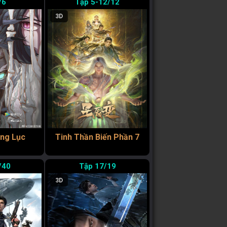
/6
5-12/12
3D
ng Lục
Tinh Thần Biến Phần 7
/40
17/19
3D