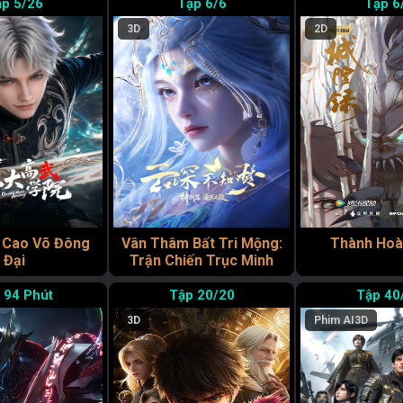
5/26
6/6
6
3D
2D
 Cao Võ Đông
Vân Thâm Bất Tri Mộng:
Thành Hoà
Đại
Trận Chiến Trục Minh
94 Phút
20/20
40
3D
Phim AI
3D