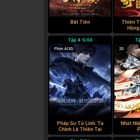
Bát Tiên
Thiên T
Hồng 
4-5/60
Phim AI
3D
2D
Pháp Sư Tử Linh: Ta
Nhất Ni
Chính Là Thiên Tai
P