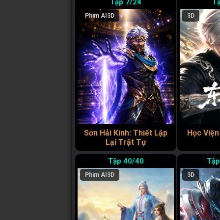
7/24
Phim AI
3D
3D
Sơn Hải Kinh: Thiết Lập
Học Viện
Lại Trật Tự
40/40
Phim AI
3D
3D