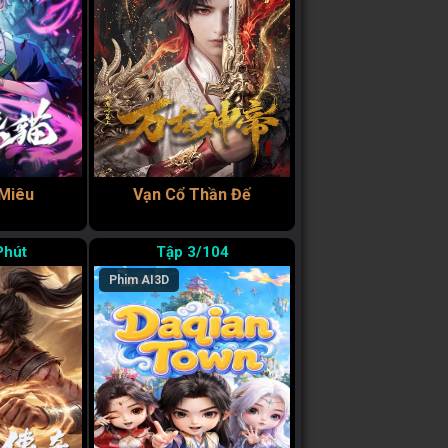
 Miêu
Vạn Cổ Thần Đế
Phút
3/104
Phim AI
3D