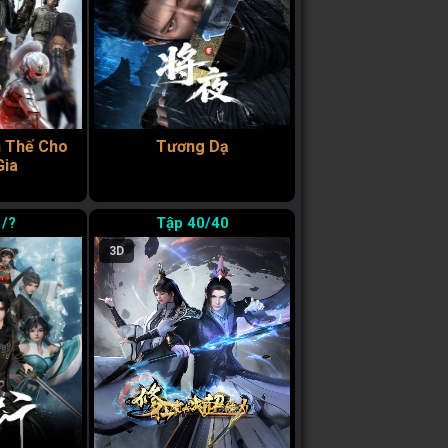
n Thế Cho
Tương Dạ
Gia
/?
40/40
3D