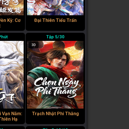
ền Kỳ: Cơ
Đại Thiên Tiểu Trấn
t
Phút
5/30
3D
i Vạn Năm:
Trạch Nhật Phi Thăng
Thiên Hạ