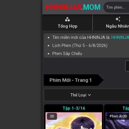
HHNINJA5
.MOM
category
auto_awesome
Tổng Hợp
Ngẫu Nhiê
Tên miền mới của HHNINJA là:
HHNINJ
Lịch Phim (
Thứ 5
-
6/8/2026
)
Phim Sắp Chiếu
Phim Mới - Trang 1
expand_more
Thể Loại
1-3/16
2D
Phim AI
3D