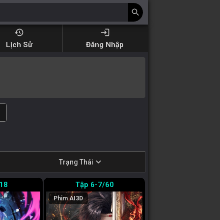
search
history
login
Lịch Sử
Đăng Nhập
expand_more
Trạng Thái
18
6-7/60
Phim AI
3D