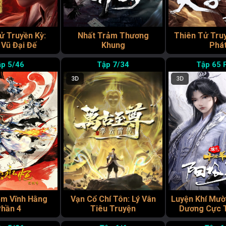
ử Truyền Kỳ:
Nhất Trảm Thương
Thiên Tử Truy
Vũ Đại Đế
Khung
Phá
5/46
7/34
65 
3D
3D
ệm Vĩnh Hằng
Vạn Cổ Chí Tôn: Lý Vân
Luyện Khí Mườ
hần 4
Tiêu Truyện
Dương Cực 