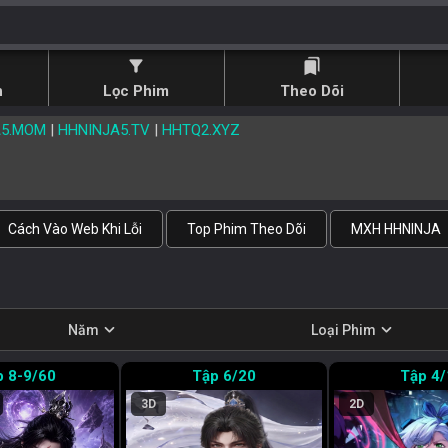
filter_alt
bookmarks
n
Lọc Phim
Theo Dõi
A5.MOM
|
HHNINJA5.TV
|
HHTQ2.XYZ
Cách Vào Web Khi Lỗi
Top Phim Theo Dõi
MXH HHNINJA
expand_more
expand_more
Năm
Loại Phim
8-9/60
6/20
4/
3D
2D