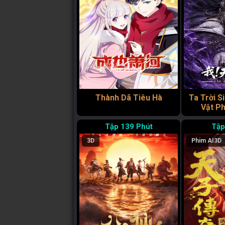
Thành Dã Tiêu Hà
Ta Trời S
Vật Ph
139 Phút
3D
Phim AI
3D