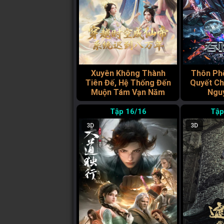
Xuyên Không Thành
Thôn Phệ
Tiên Đế, Hệ Thống Đến
Quyết Ch
Muộn Tám Vạn Năm
Ngu
16/16
3D
3D