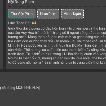
Nội Dung Phim
Thư Viện Phim
Nhạc Phim
Video Ngắn
Lượt Theo Dõi:
64
Giữa thời đại thượng cổ đầy hỗn loạn, khi chiến hỏa và thù hận
của tộc Huy Hoa trở thành 1 trong số ít người sống sót sau c
hương mình. Mang theo nỗi đau mất mát và gánh nặng của cả t
tìm kiếm con đường thay đổi vận mệnh. Sau khi thoát khỏi sự 
Minh, Hi Hòa bước lên hành trình truy tìm Đồ Ma Thần Kiếm, th
càn khôn. Thế nhưng, sự xuất hiện của thanh kiếm ấy cũng kéo
tranh đoạt. Từ 1 thiếu nữ lưu vong, Hi Hòa dần bị cuốn vào vòn
Những bí mật cổ xưa, những ân oán kéo dài qua nhiều thế hệ và
từ đó bùng nổ, mở ra 1 thiên anh hùng ca bi tráng giữa thời kỳ 
g bài đăng MXH HHNINJA)