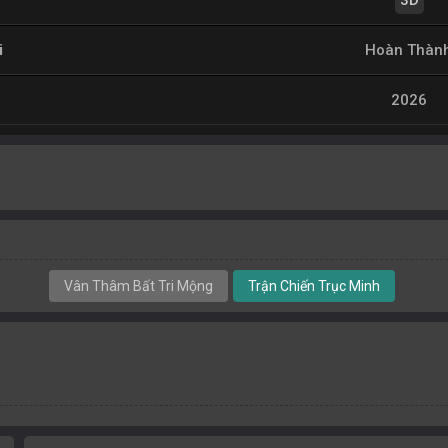
3D
i
Hoàn Thàn
2026
Vân Thâm Bất Tri Mộng
Trận Chiến Trục Minh