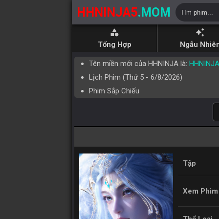
HHNINJA5
.MOM
category
auto_awesome
Tổng Hợp
Ngẫu Nhiê
Tên miền mới của HHNINJA là:
HHNINJ
Lịch Phim (
Thứ 5
-
6/8/2026
)
Phim Sắp Chiếu
Tập
Xem Phim