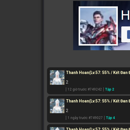
Thanh Hoan
(Lv.57: 55% / Kết Đan
2
12 giờ trước #749242
Tập 2
Thanh Hoan
(Lv.57: 55% / Kết Đan
2
1 ngày trước #749027
Tập 4
Thanh Hoan
(Lv.57: 55% / Kết Đan