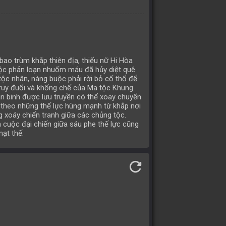
 bao trùm khắp thiên địa, thiếu nữ Hi Hòa
uộc phản loạn nhuốm máu đã hủy diệt quê
ộc nhân, nàng buộc phải rời bỏ cố thổ để
truy đuổi và khống chế của Ma tộc Khung
ần binh được lưu truyền có thể xoay chuyển
 theo những thế lực hùng mạnh từ khắp nơi
g xoáy chiến tranh giữa các chủng tộc.
 cuộc đại chiến giữa sáu phe thế lực cũng
mạt thế.
refresh