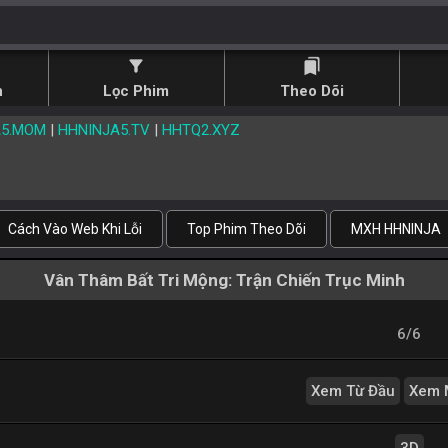
filter_alt
bookmarks
n
Lọc Phim
Theo Dõi
A5.MOM
|
HHNINJA5.TV
|
HHTQ2.XYZ
Cách Vào Web Khi Lỗi
Top Phim Theo Dõi
MXH HHNINJA
Vân Thâm Bất Tri Mộng: Trận Chiến Trục Minh
6/6
Xem Từ Đầu
Xem 