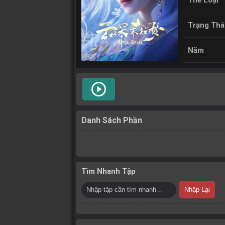
Thể Loại
Trạng Thá
Năm
play_circle_outline
Danh Sách Phần
Tìm Nhanh Tập
Nhập Lại