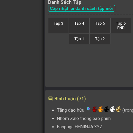
Danh Sách Tập
Cập nhật lại danh sách tập mới
Tập 3
Tập 4
Tập 5
Tập 6
END
Tập 1
Tập 2
Bình Luận (71)
comment
Tặng đạo hữu
(tron
Nhóm Zalo thông báo phim
Fanpage HHNINJA.XYZ