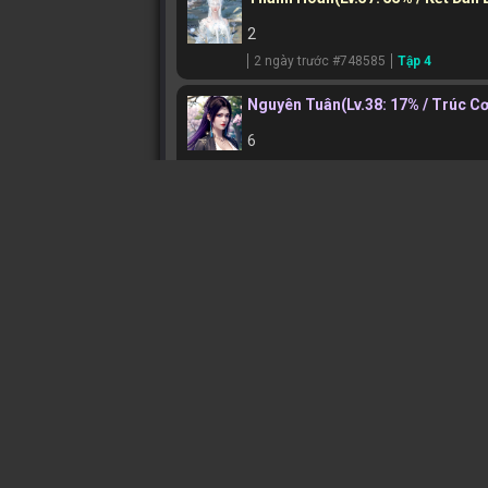
2
2 ngày trước #748585
Tập 4
Nguyên Tuân
(Lv.38: 17% / Trúc C
6
1 tuần trước #746386
Tập 6 END
Hải Đường
(Lv.16: 30% / Luyện Khí
🐒
2 tuần trước #745019
㊪☯ THIÊN ĐẠO ☯㊪
(Lv.42: 32% /
ok
2 tuần trước #744956
㊪☯ THIÊN ĐẠO ☯㊪
(Lv.42: 32% /
haizzzzz