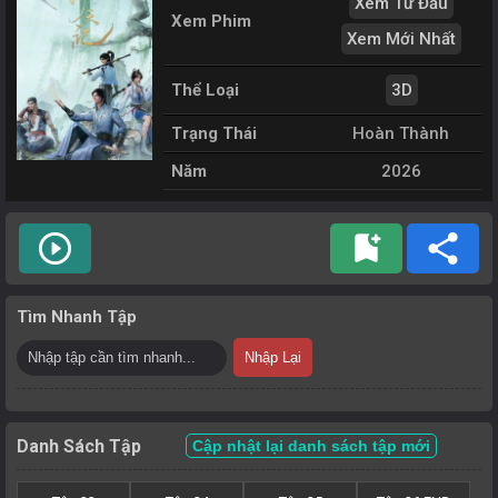
Xem Từ Đầu
Xem Phim
Xem Mới Nhất
Thể Loại
3D
Trạng Thái
Hoàn Thành
Năm
2026
play_circle_outline
bookmark_add
share
Tìm Nhanh Tập
Nhập Lại
Danh Sách Tập
Cập nhật lại danh sách tập mới