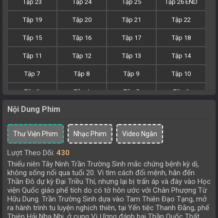
Tập 23
Tập 24
Tập 25
Tập 26 END
Tập 19
Tập 20
Tập 21
Tập 22
Tập 15
Tập 16
Tập 17
Tập 18
Tập 11
Tập 12
Tập 13
Tập 14
Tập 7
Tập 8
Tập 9
Tập 10
Tập 3
Tập 4
Tập 5
Tập 6
Nội Dung Phim
Tập 1
Tập 2
Thư Viện Phim
Nhạc Phim
Video Ngắn
Lượt Theo Dõi:
430
Thiếu niên Tây Ninh Trần Trường Sinh mắc chứng bệnh kỳ dị,
không sống nổi qua tuổi 20. Vì tìm cách đổi mệnh, hắn đến
Thần Đô dự kỳ Đại Triều Thí, nhưng lại bị trấn áp và đày vào Học
viện Quốc giáo phế tích do có tờ hôn ước với Chân Phượng Từ
Hữu Dung. Trần Trường Sinh dựa vào Tam Thiên Đạo Tạng, mở
ra hành trình tu luyện nghịch thiên, tại Yến tiệc Thanh Đằng, phế
Thiên Hải Nha Nhi, ở cung Vị Ương đánh bại Thần Quốc Thất