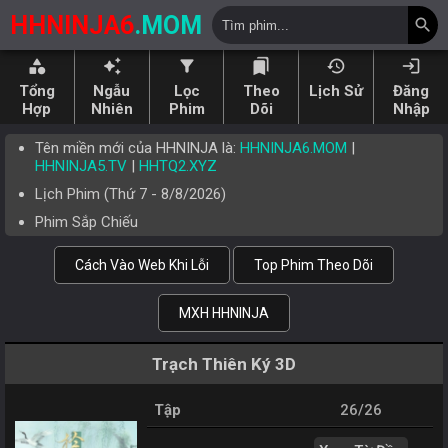
HHNINJA6
.MOM
search
category
auto_awesome
filter_alt
bookmarks
history
login
Tổng
Ngẫu
Lọc
Theo
Lịch Sử
Đăng
Hợp
Nhiên
Phim
Dõi
Nhập
Tên miền mới của HHNINJA là:
HHNINJA6.MOM
|
HHNINJA5.TV
|
HHTQ2.XYZ
Lịch Phim (
Thứ 7
-
8/8/2026
)
Phim Sắp Chiếu
Cách Vào Web Khi Lỗi
Top Phim Theo Dõi
MXH HHNINJA
Trạch Thiên Ký 3D
Tập
26/26