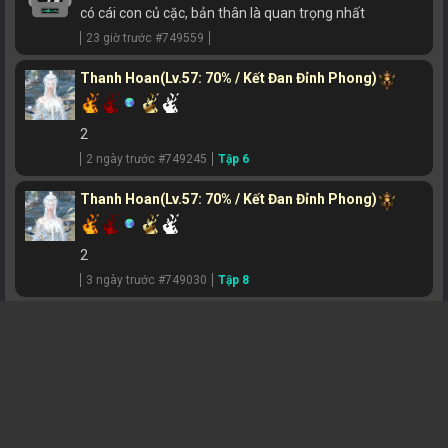
có cái con củ cặc, bản thân là quan trọng nhất
23 giờ trước #749559
Thanh Hoan
(Lv.57: 70% / Kết Đan Đỉnh Phong)
2
2 ngày trước #749245
Tập 6
Thanh Hoan
(Lv.57: 70% / Kết Đan Đỉnh Phong)
2
3 ngày trước #749030
Tập 8
long
(Lv.22: 57% / Trúc Cơ Sơ Kỳ)
1 mình chiếm trọn, có phải tốt hơn không ?\n
4 ngày trước #748643
Tập 17
Thanh Hoan
(Lv.57: 70% / Kết Đan Đỉnh Phong)