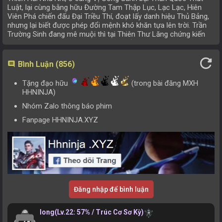
Luật, lại cùng bằng hữu Đường Tam Thập Lục, Lạc Lạc, Hiên
Viên Phá chiến đấu Đại Triều Thí, đoạt lấy danh hiệu Thủ Bảng,
nhưng lại biết được phép đổi mệnh khó khăn tựa lên trời. Trần
Trường Sinh đang mê muội thì tại Thiên Thư Lăng chứng kiến
huyền thoại một đời Tuân Mai ngã xuống, việc này thúc giục
hắn tiếp tục tiến lên. Trong trận chiến với tộc Ma ở Chu Viên,
refresh
hắn gặp Từ Hữu Dung cải trang đến, 2 người cùng nhau trải qua
Bình Luận (856)
comment
sinh tử, chung tay phá tan âm mưu của tộc Ma, đem lòng yêu
nhau, nhưng lại bị chia lìa vì Chu Viên sụp đổ.
Tặng đạo hữu
(trong bài đăng MXH
HHNINJA)
Nhóm Zalo thông báo phim
Fanpage HHNINJA.XYZ
Đăng nhập để bình luận
long
(Lv.22: 57% / Trúc Cơ Sơ Kỳ)