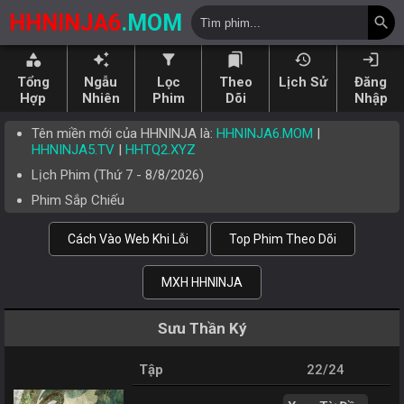
HHNINJA6
.MOM
search
category
auto_awesome
filter_alt
bookmarks
history
login
Tổng
Ngẫu
Lọc
Theo
Lịch Sử
Đăng
Hợp
Nhiên
Phim
Dõi
Nhập
Tên miền mới của HHNINJA là:
HHNINJA6.MOM
|
HHNINJA5.TV
|
HHTQ2.XYZ
Lịch Phim (
Thứ 7
-
8/8/2026
)
Phim Sắp Chiếu
Cách Vào Web Khi Lỗi
Top Phim Theo Dõi
MXH HHNINJA
Sưu Thần Ký
Tập
22/24