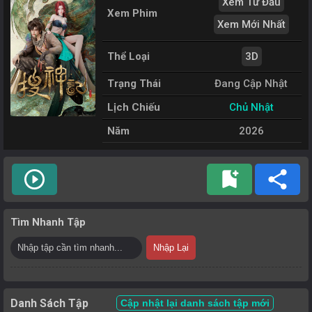
Xem Từ Đầu
Xem Phim
Xem Mới Nhất
Thể Loại
3D
Trạng Thái
Đang Cập Nhật
Lịch Chiếu
Chủ Nhật
Năm
2026
play_circle_outline
bookmark_add
share
Tìm Nhanh Tập
Nhập Lại
Danh Sách Tập
Cập nhật lại danh sách tập mới