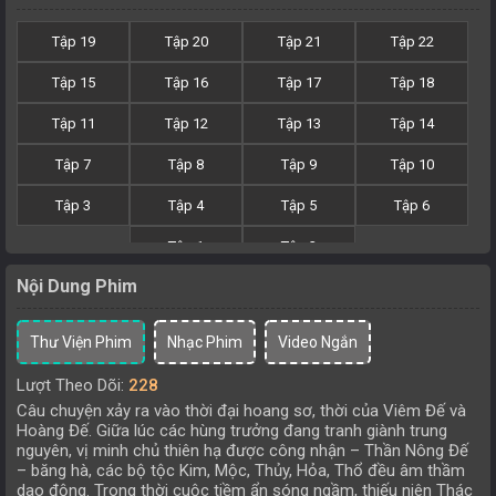
Tập 19
Tập 20
Tập 21
Tập 22
Tập 15
Tập 16
Tập 17
Tập 18
Tập 11
Tập 12
Tập 13
Tập 14
Tập 7
Tập 8
Tập 9
Tập 10
Tập 3
Tập 4
Tập 5
Tập 6
Tập 1
Tập 2
Nội Dung Phim
Thư Viện Phim
Nhạc Phim
Video Ngắn
Lượt Theo Dõi:
228
Câu chuyện xảy ra vào thời đại hoang sơ, thời của Viêm Đế và
Hoàng Đế. Giữa lúc các hùng trưởng đang tranh giành trung
nguyên, vị minh chủ thiên hạ được công nhận – Thần Nông Đế
– băng hà, các bộ tộc Kim, Mộc, Thủy, Hỏa, Thổ đều âm thầm
dao động. Trong thời cuộc tiềm ẩn sóng ngầm, thiếu niên Thác