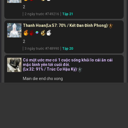
2
2 ngày trước #749216
Tập 21
Thanh Hoan
(Lv.57: 70% / Kết Đan Đỉnh Phong)
2
3 ngày trước #748990
Tập 20
Có một ước mơ có 1 cuộc sống khỏi lo cái ăn cái
mặc bình yên tới cuối đời.
(Lv.32: 91% / Trúc Cơ Hậu Kỳ)
Main die end cho xong
3 ngày trước #748837
Tập 22
phú
(Lv.38: 76% / Trúc Cơ Đỉnh Phong)
u
4 ngày trước #748671
Tập 22