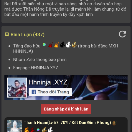
Bạt Dã xuất hiện như một vì sao sáng, nhờ cơ duyên xảo hợp
mà được Thần Nông Đế truyền lại di mệnh khi lâm chung, từ đó
bắt đầu một hành trình truyền kỳ đầy kịch tính.
refresh
Bình Luận (437)
comment
Tặng đạo hữu
(trong bài đăng MXH
HHNINJA)
Nhóm Zalo thông báo phim
Fanpage HHNINJA.XYZ
Đăng nhập để bình luận
Thanh Hoan
(Lv.57: 70% / Kết Đan Đỉnh Phong)