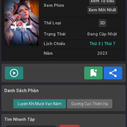
Xem Từ Đầu
Xem Phim
Xem Mới Nhất
Thể Loại
3D
Trạng Thái
Đang Cập Nhật
Lịch Chiếu
Thứ 3 | Thứ 7
Năm
2023
play_circle_outline
bookmark_add
share
Danh Sách Phần
Luyện Khí Mười Vạn Năm
Dương Cực Thiên Hạ
Tìm Nhanh Tập