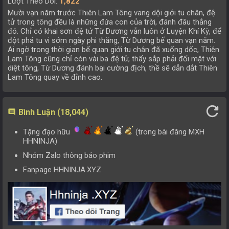
Lượt Theo Dõi:
1,822
Mười vạn năm trước Thiên Lam Tông vang dội giới tu chân, đệ
Tập 326
Tập 327
Tập 328
Tập 329
tử trong tông đều là những đứa con của trời, đánh đâu thắng
đó. Chỉ có khai sơn đệ tử Từ Dương vẫn luôn ở Luyện Khí Kỳ, để
Tập 322
Tập 323
Tập 324
Tập 325
đột phá tu vi sớm ngày phi thăng, Từ Dương bế quan vạn năm.
Ai ngờ trong thời gian bế quan giới tu chân đã xuống dốc, Thiên
Tập 318
Tập 319
Tập 320
Tập 321
Lam Tông cũng chỉ còn vài ba đệ tử, thấy sắp phải đối mặt với
diệt tông, Từ Dương đánh bại cường địch, thề sẽ dẫn dắt Thiên
Tập 314
Tập 315
Tập 316
Tập 317
Lam Tông quay về đỉnh cao.
Tập 310
Tập 311
Tập 312
Tập 313
refresh
Tập 306
Tập 307
Tập 308
Tập 309
Bình Luận (18,044)
comment
Tập 302
Tập 303
Tập 304
Tập 305
Tặng đạo hữu
(trong bài đăng MXH
HHNINJA)
Tập 298
Tập 299
Tập 300
Tập 301
Nhóm Zalo thông báo phim
Tập 294
Tập 295
Tập 296
Tập 297
Fanpage HHNINJA.XYZ
Tập 290
Tập 291
Tập 292
Tập 293
Tập 286
Tập 287
Tập 288
Tập 289
Tập 282
Tập 283
Tập 284
Tập 285