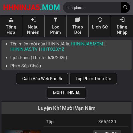
HHNINJA5
.MOM
search
category
auto_awesome
filter_alt
bookmarks
history
login
Tổng
Ngẫu
Lọc
Theo
Lịch Sử
Đăng
Hợp
Nhiên
Phim
Dõi
Nhập
Tên miền mới của HHNINJA là:
HHNINJA5.MOM
|
HHNINJA5.TV
|
HHTQ2.XYZ
Lịch Phim (
Thứ 5
-
6/8/2026
)
Phim Sắp Chiếu
Cách Vào Web Khi Lỗi
Top Phim Theo Dõi
MXH HHNINJA
Luyện Khí Mười Vạn Năm
Tập
365/420