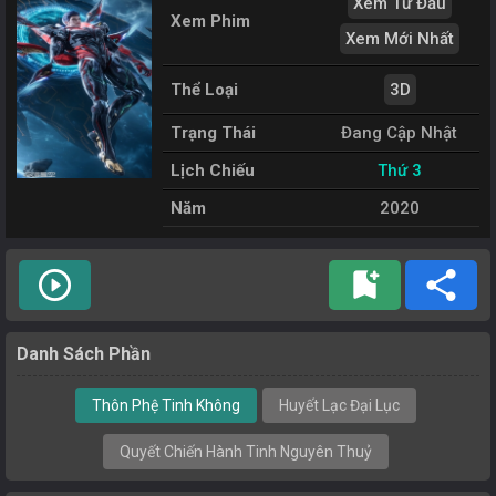
Xem Từ Đầu
Xem Phim
Xem Mới Nhất
Thể Loại
3D
Trạng Thái
Đang Cập Nhật
Lịch Chiếu
Thứ 3
Năm
2020
play_circle_outline
bookmark_add
share
Danh Sách Phần
Thôn Phệ Tinh Không
Huyết Lạc Đại Lục
Quyết Chiến Hành Tinh Nguyên Thuỷ