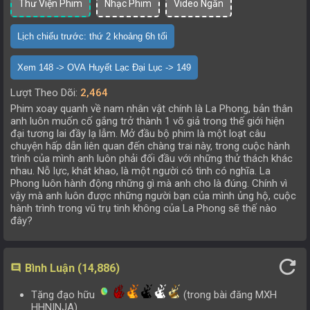
Thư Viện Phim
Nhạc Phim
Video Ngắn
Tập 200
Tập 201
Tập 202
Tập 203
Lịch chiếu trước: thứ 2 khoảng 6h tối
Tập 196
Tập 197
Tập 198
Tập 199
Xem 148 -> OVA Huyết Lạc Đại Lục -> 149
Tập 192
Tập 193
Tập 194
Tập 195
Lượt Theo Dõi:
2,464
Tập 188
Tập 189
Tập 190
Tập 191
Phim xoay quanh về nam nhân vật chính là La Phong, bản thân
anh luôn muốn cố gắng trở thành 1 võ giả trong thế giới hiện
Tập 184
Tập 185
Tập 186
Tập 187
đại tương lai đầy lạ lẫm. Mở đầu bộ phim là một loạt câu
chuyện hấp dẫn liên quan đến chàng trai này, trong cuộc hành
Tập 180
Tập 181
Tập 182
Tập 183
trình của mình anh luôn phải đối đầu với những thử thách khác
nhau. Nỗ lực, khát khao, là một người có tình có nghĩa. La
Tập 176
Tập 177
Tập 178
Tập 179
Phong luôn hành động những gì mà anh cho là đúng. Chính vì
vậy mà anh luôn được những người bạn của mình ủng hộ, cuộc
Tập 172
Tập 173
Tập 174
Tập 175
hành trình trong vũ trụ tinh không của La Phong sẽ thế nào
đây?
Tập 168
Tập 169
Tập 170
Tập 171
Tập 164
Tập 165
Tập 166
Tập 167
refresh
Bình Luận (14,886)
comment
Tập 160
Tập 161
Tập 162
Tập 163
Tặng đạo hữu
(trong bài đăng MXH
Tập 156
Tập 157
Tập 158
Tập 159
HHNINJA)