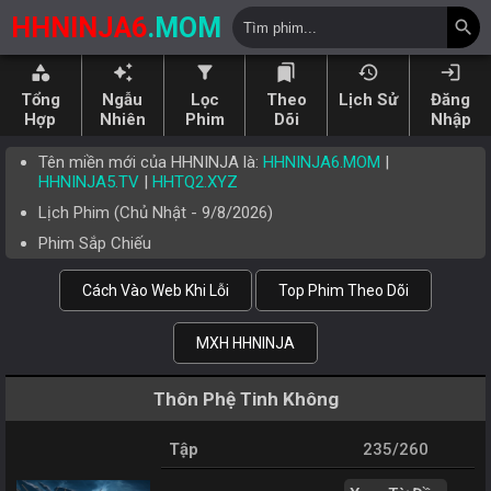
HHNINJA6
.MOM
search
category
auto_awesome
filter_alt
bookmarks
history
login
Tổng
Ngẫu
Lọc
Theo
Lịch Sử
Đăng
Hợp
Nhiên
Phim
Dõi
Nhập
Tên miền mới của HHNINJA là:
HHNINJA6.MOM
|
HHNINJA5.TV
|
HHTQ2.XYZ
Lịch Phim (
Chủ Nhật
-
9/8/2026
)
Phim Sắp Chiếu
Cách Vào Web Khi Lỗi
Top Phim Theo Dõi
MXH HHNINJA
Thôn Phệ Tinh Không
Tập
235/260