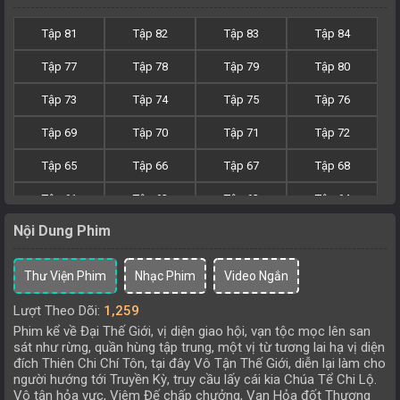
Tập 81
Tập 82
Tập 83
Tập 84
Tập 77
Tập 78
Tập 79
Tập 80
Tập 73
Tập 74
Tập 75
Tập 76
Tập 69
Tập 70
Tập 71
Tập 72
Tập 65
Tập 66
Tập 67
Tập 68
Tập 61
Tập 62
Tập 63
Tập 64
Nội Dung Phim
Tập 57
Tập 58
Tập 59
Tập 60
Tập 53
Tập 54
Tập 55
Tập 56
Thư Viện Phim
Nhạc Phim
Video Ngắn
Tập 49
Tập 50
Tập 51
Tập 52
Lượt Theo Dõi:
1,259
Phim kể về Đại Thế Giới, vị diện giao hội, vạn tộc mọc lên san
Tập 45
Tập 46
Tập 47
Tập 48
sát như rừng, quần hùng tập trung, một vị từ tương lai hạ vị diện
đích Thiên Chi Chí Tôn, tại đây Vô Tận Thế Giới, diễn lại làm cho
Tập 41
Tập 42
Tập 43
Tập 44
người hướng tới Truyền Kỳ, truy cầu lấy cái kia Chúa Tể Chi Lộ.
Vô tận hỏa vực, Viêm Đế chấp chưởng, Vạn Hỏa đốt Thương
Tập 37
Tập 38
Tập 39
Tập 40