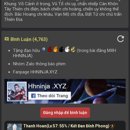
Khung. Võ Cảnh ở trong, Vũ Tổ chi uy, chấn nhiếp Càn Khôn.
Tây Thiên chi điện, bách chiến chi hoàng, chiến uy không thể
Tập 33
Tập 34
Tập 35
Tập 36
địch. Bắc Hoang chi khâu, Vạn Mộ chi địa, Bất Tử chi chủ trấn
Thiên Địa.
Tập 29
Tập 30
Tập 31
Tập 32
Tập 25
Tập 26
Tập 27
Tập 28
refresh
Bình Luận (4,763)
comment
Tập 21
Tập 22
Tập 23
Tập 24
Tặng đạo hữu
(trong bài đăng MXH
Tập 17
Tập 18
Tập 19
Tập 20
HHNINJA)
Nhóm Zalo thông báo phim
Tập 13
Tập 14
Tập 15
Tập 16
Fanpage HHNINJA.XYZ
Tập 9
Tập 10
Tập 11
Tập 12
Tập 5
Tập 6
Tập 7
Tập 8
Tập 1
Tập 2
Tập 3
Tập 4
Đăng nhập để bình luận
Thanh Hoan
(Lv.57: 55% / Kết Đan Đỉnh Phong)