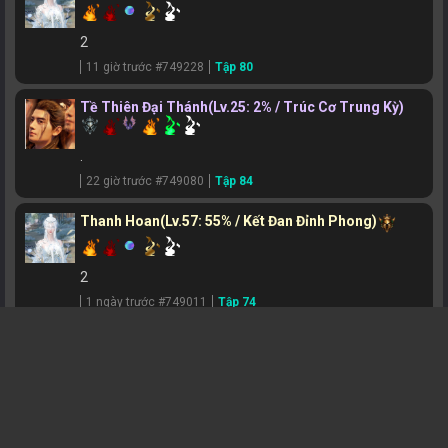
2
11 giờ trước #749228
Tập 80
Tề Thiên Đại Thánh
(Lv.25: 2% / Trúc Cơ Trung Kỳ)
.
22 giờ trước #749080
Tập 84
Thanh Hoan
(Lv.57: 55% / Kết Đan Đỉnh Phong)
2
1 ngày trước #749011
Tập 74
NQHùng
(Lv.46: 7% / Kết Đan Trung Kỳ)
main đổi thân thể nhìn đẹp ra hẳn đợt tập 78 trở về
phèn quá
1 ngày trước #748907