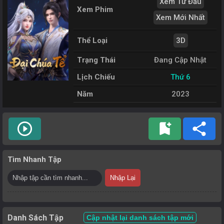
Xem Từ Đầu
Xem Phim
Xem Mới Nhất
Thể Loại
3D
Trạng Thái
Đang Cập Nhật
Lịch Chiếu
Thứ 6
Năm
2023
play_circle_outline
bookmark_add
share
Tìm Nhanh Tập
Nhập Lại
Danh Sách Tập
Cập nhật lại danh sách tập mới