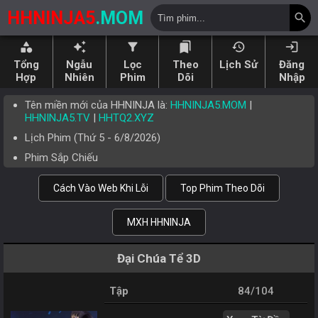
HHNINJA5
.MOM
search
category
auto_awesome
filter_alt
bookmarks
history
login
Tổng
Ngẫu
Lọc
Theo
Lịch Sử
Đăng
Hợp
Nhiên
Phim
Dõi
Nhập
Tên miền mới của HHNINJA là:
HHNINJA5.MOM
|
HHNINJA5.TV
|
HHTQ2.XYZ
Lịch Phim (
Thứ 5
-
6/8/2026
)
Phim Sắp Chiếu
Cách Vào Web Khi Lỗi
Top Phim Theo Dõi
MXH HHNINJA
Đại Chúa Tể 3D
Tập
84/104