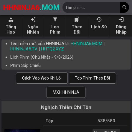
HHNINJA6
.MOM
search
category
auto_awesome
filter_alt
bookmarks
history
login
Tổng
Ngẫu
Lọc
Theo
Lịch Sử
Đăng
Hợp
Nhiên
Phim
Dõi
Nhập
Tên miền mới của HHNINJA là:
HHNINJA6.MOM
|
HHNINJA5.TV
|
HHTQ2.XYZ
Lịch Phim (
Chủ Nhật
-
9/8/2026
)
Phim Sắp Chiếu
Cách Vào Web Khi Lỗi
Top Phim Theo Dõi
MXH HHNINJA
Nghịch Thiên Chí Tôn
Tập
538/580