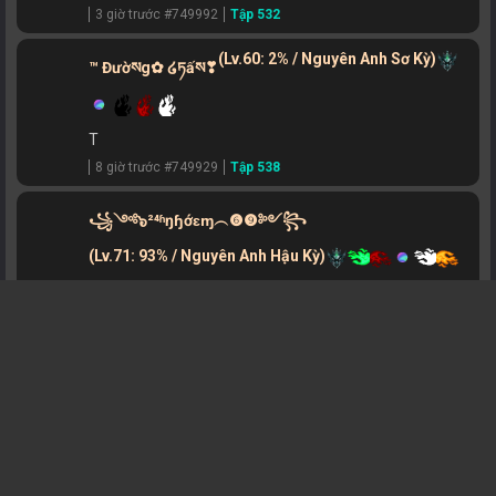
3 giờ trước #749992
Tập 532
Tập 439
Tập 440
Tập 441
Tập 442
(Lv.60: 2% / Nguyên Anh Sơ Kỳ)
™ Đườསg✿ ໒ཏấས❣
Tập 435
Tập 436
Tập 437
Tập 438
Tập 431
Tập 432
Tập 433
Tập 434
T
Tập 427
Tập 428
Tập 429
Tập 430
8 giờ trước #749929
Tập 538
Tập 423
Tập 424
Tập 425
Tập 426
꧁༺๖²⁴ʱŋɧớɛɱ︵❻❾༻꧂
Tập 419
Tập 420
Tập 421
Tập 422
(Lv.71: 93% / Nguyên Anh Hậu Kỳ)
Tập 415
Tập 416
Tập 417
Tập 418
22 giờ trước #749835
Tập 538
Tập 411
Tập 412
Tập 413
Tập 414
Có một ước mơ có 1 cuộc sống khỏi lo cái ăn cái
Tập 407
Tập 408
Tập 409
Tập 410
mặc bình yên tới cuối đời.
(Lv.33: 4% / Trúc Cơ Hậu Kỳ)
Tập 403
Tập 404
Tập 405
Tập 406
537
Tập 399
Tập 400
Tập 401
Tập 402
1 ngày trước #749767
Tập 537
Tập 395
Tập 396
Tập 397
Tập 398
Phương
(Lv.59: 89% / Kết Đan Đỉnh Phong)