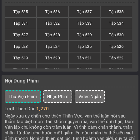
Tập 535
Tập 536
Tập 537
Tập 538
Tập 531
Tập 532
Tập 533
Tập 534
Tập 527
Tập 528
Tập 529
Tập 530
Tập 523
Tập 524
Tập 525
Tập 526
Tập 519
Tập 520
Tập 521
Tập 522
Tập 515
Tập 516
Tập 517
Tập 518
Nội Dung Phim
Tập 511
Tập 512
Tập 513
Tập 514
Tập 507
Tập 508
Tập 509
Tập 510
Thư Viện Phim
Nhạc Phim
Video Ngắn
Tập 503
Tập 504
Tập 505
Tập 506
Lượt Theo Dõi:
1,270
Ngày xưa uy chấn chư thiên Thần Vực, vạn thế luân hồi sau
Tập 499
Tập 500
Tập 501
Tập 502
thảm tao diệt môn. Tàn khốc nguyền rủa, vạn thế cừu hận, Đàm
Vân lập chí, không còn trầm luân. Vì tình cảm chân thành, thân
Tập 495
Tập 496
Tập 497
Tập 498
nhân, từ đây từng bước một giẫm lên cừu nhân thi thể siêu việt
đỉnh phong. Nghịch thiên sát lục, tung hoành vạn giới, duy ta chí
Tập 491
Tập 492
Tập 493
Tập 494