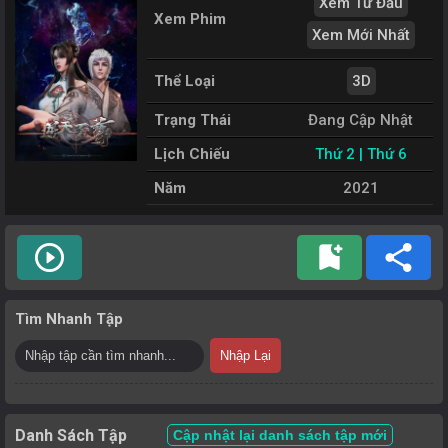
Xem Từ Đầu
Xem Phim
Xem Mới Nhất
Thể Loại
3D
Trạng Thái
Đang Cập Nhật
Lịch Chiếu
Thứ 2 | Thứ 6
Năm
2021
play_circle_outline
bookmark_add
share
Tìm Nhanh Tập
Nhập Lại
Danh Sách Tập
Cập nhật lại danh sách tập mới