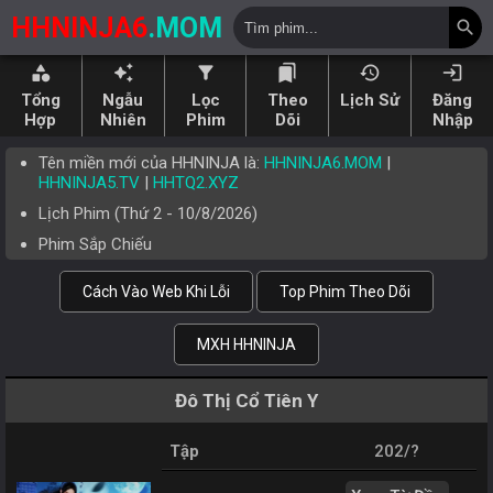
HHNINJA6
.MOM
search
category
auto_awesome
filter_alt
bookmarks
history
login
Tổng
Ngẫu
Lọc
Theo
Lịch Sử
Đăng
Hợp
Nhiên
Phim
Dõi
Nhập
Tên miền mới của HHNINJA là:
HHNINJA6.MOM
|
HHNINJA5.TV
|
HHTQ2.XYZ
Lịch Phim (
Thứ 2
-
10/8/2026
)
Phim Sắp Chiếu
Cách Vào Web Khi Lỗi
Top Phim Theo Dõi
MXH HHNINJA
Đô Thị Cổ Tiên Y
Tập
202/?