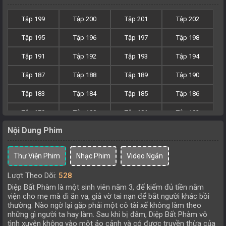
Tập 199
Tập 200
Tập 201
Tập 202
Tập 195
Tập 196
Tập 197
Tập 198
Tập 191
Tập 192
Tập 193
Tập 194
Tập 187
Tập 188
Tập 189
Tập 190
Tập 183
Tập 184
Tập 185
Tập 186
Tập 179
Tập 180
Tập 181
Tập 182
Nội Dung Phim
Tập 175
Tập 176
Tập 177
Tập 178
Tập 171
Tập 172
Tập 173
Tập 174
Thư Viện Phim
Nhạc Phim
Video Ngắn
Tập 167
Tập 168
Tập 169
Tập 170
Lượt Theo Dõi:
528
Diệp Bất Phàm là một sinh viên năm 3, để kiếm đủ tiền nằm
Tập 163
Tập 164
Tập 165
Tập 166
viện cho mẹ mà đi ăn vạ, giả vờ tai nạn để bắt người khác bồi
thường. Nào ngờ lại gặp phải một cô tài xế không làm theo
Tập 159
Tập 160
Tập 161
Tập 162
những gì người ta hay làm. Sau khi bị đâm, Diệp Bất Phàm vô
tình xuyên không vào một ảo cảnh và có được truyền thừa của
Tập 155
Tập 156
Tập 157
Tập 158