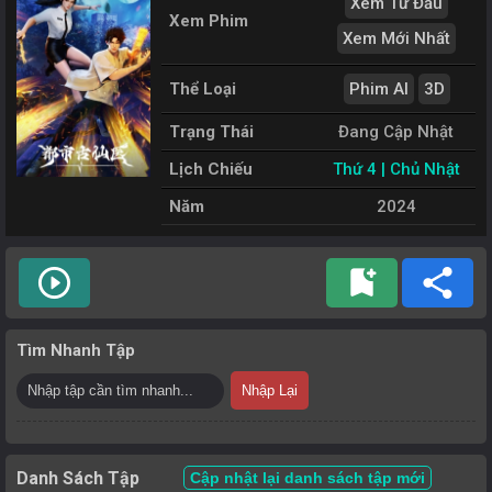
Xem Từ Đầu
Xem Phim
Xem Mới Nhất
Thể Loại
Phim AI
3D
Trạng Thái
Đang Cập Nhật
Lịch Chiếu
Thứ 4 | Chủ Nhật
Năm
2024
play_circle_outline
bookmark_add
share
Tìm Nhanh Tập
Nhập Lại
Danh Sách Tập
Cập nhật lại danh sách tập mới