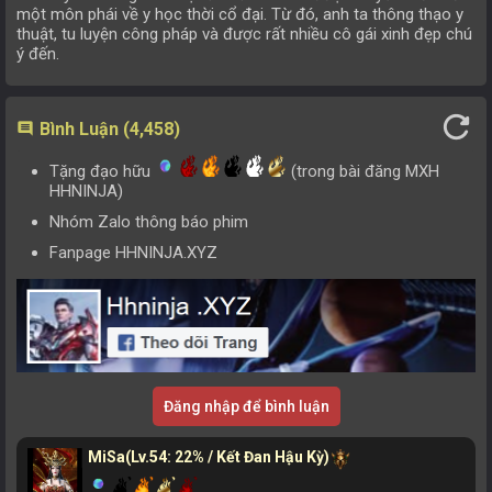
một môn phái về y học thời cổ đại. Từ đó, anh ta thông thạo y
thuật, tu luyện công pháp và được rất nhiều cô gái xinh đẹp chú
Tập 151
Tập 152
Tập 153
Tập 154
ý đến.
Tập 147
Tập 148
Tập 149
Tập 150
refresh
Tập 143
Tập 144
Tập 145
Tập 146
Bình Luận (4,458)
comment
Tập 139
Tập 140
Tập 141
Tập 142
Tặng đạo hữu
(trong bài đăng MXH
HHNINJA)
Tập 135
Tập 136
Tập 137
Tập 138
Nhóm Zalo thông báo phim
Tập 131
Tập 132
Tập 133
Tập 134
Fanpage HHNINJA.XYZ
Tập 127
Tập 128
Tập 129
Tập 130
Tập 123
Tập 124
Tập 125
Tập 126
Tập 119
Tập 120
Tập 121
Tập 122
Tập 115
Tập 116
Tập 117
Tập 118
Đăng nhập để bình luận
Tập 111
Tập 112
Tập 113
Tập 114
MiSa
(Lv.54: 22% / Kết Đan Hậu Kỳ)
Tập 107
Tập 108
Tập 109
Tập 110