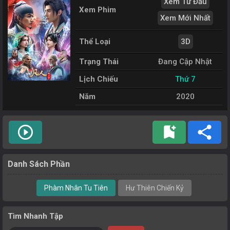
Xem Từ Đầu
Xem Phim
Xem Mới Nhất
Thể Loại
3D
Trạng Thái
Đang Cập Nhật
Lịch Chiếu
Thứ 7
Năm
2020
play_circle_outline
bookmark_add
share
Danh Sách Phần
Phàm Nhân Tu Tiên
Hư Thiên Chiến Kỷ
Tìm Nhanh Tập