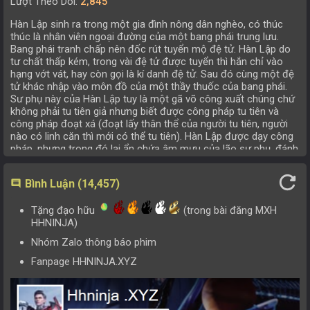
Lượt Theo Dõi:
2,845
Tập 146
Tập 147
Tập 148
Tập 149
Hàn Lập sinh ra trong một gia đình nông dân nghèo, có thúc
thúc là nhân viên ngoại đường của một bang phái trung lưu.
Tập 142
Tập 143
Tập 144
Tập 145
Bang phái tranh chấp nên đốc rút tuyển mộ đệ tử. Hàn Lập do
tư chất thấp kém, trong vài đệ tử được tuyển thì hắn chỉ vào
Tập 138
Tập 139
Tập 140
Tập 141
hạng vớt vát, hay còn gọi là kí danh đệ tử. Sau đó cùng một đệ
tử khác nhập vào môn đồ của một thầy thuốc của bang phái.
Tập 134
Tập 135
Tập 136
Tập 137
Sư phụ này của Hàn Lập tuy là một gã võ công xuất chúng chứ
không phải tu tiên giả nhưng biết được công pháp tu tiên và
Tập 130
Tập 131
Tập 132
Tập 133
công pháp đoạt xá (đoạt lấy thân thể của người tu tiên, người
nào có linh căn thì mới có thể tu tiên). Hàn Lập được dạy công
Tập 126
Tập 127
Tập 128
Tập 129
pháp, nhưng trong đó lại ẩn chứa âm mưu của lão sư phụ, đánh
nhau chết sống chủ yếu bằng trí tuệ mới vớt được cái mạng
Tập 122
Tập 123
Tập 124
Tập 125
nhỏ. Bước vào giới tu tiên mới nhận ra mình thuộc loại tư chất
refresh
Bình Luận (14,457)
comment
cực kém. Nhưng bằng vào sự cẩn thận, luôn luôn suy nghĩ nên
Tập 118
Tập 119
Tập 120
Tập 121
dần dần sinh sống và phát triển trong thế giới nhược nhục
Tặng đạo hữu
(trong bài đăng MXH
cường thực.
Tập 114
HHNINJA)
Tập 115
Tập 116
Tập 117
Main: Hàn Lập
Nhóm Zalo thông báo phim
Tập 110
Tập 111
Tập 112
Tập 113
Vợ: Nam Cung Uyển
Fanpage HHNINJA.XYZ
- Cấp Độ Tu Vi:
Tập 106
Tập 107
Tập 108
Tập 109
Luyện Khí Kỳ
Tập 102
Tập 103
Tập 104
Tập 105
Trúc Cơ Kỳ