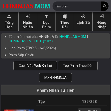
HHNINJA5
.MOM
search
category
auto_awesome
filter_alt
bookmarks
history
login
Tổng
Ngẫu
Lọc
Theo
Lịch Sử
Đăng
Hợp
Nhiên
Phim
Dõi
Nhập
Tên miền mới của HHNINJA là:
HHNINJA5.MOM
|
HHNINJA5.TV
|
HHTQ2.XYZ
Lịch Phim (
Thứ 5
-
6/8/2026
)
Phim Sắp Chiếu
Cách Vào Web Khi Lỗi
Top Phim Theo Dõi
MXH HHNINJA
Phàm Nhân Tu Tiên
Tập
185/228