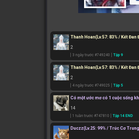
Thanh Hoan
(Lv.57: 83% / Kết Đan
2
3 ngày trước #749240
Tập 9
Thanh Hoan
(Lv.57: 83% / Kết Đan
2
4 ngày trước #749025
Tập 5
Có một ước mơ có 1 cuộc sống khỏi
14
1 tuần trước #747810
Tập 14 END
Duczz
(Lv.25: 99% / Trúc Cơ Trung
，