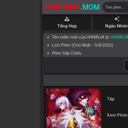
HHNINJA6
.MOM
category
auto_awesome
Tổng Hợp
Ngẫu Nhiê
Tên miền mới của HHNINJA là:
HHNINJ
Lịch Phim (
Chủ Nhật
-
9/8/2026
)
Phim Sắp Chiếu
Tập
Xem Phim