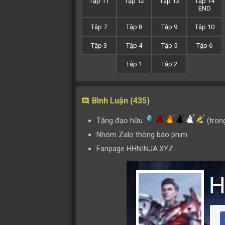
Tập 11
Tập 12
Tập 13
Tập 14
END
Tập 7
Tập 8
Tập 9
Tập 10
Tập 3
Tập 4
Tập 5
Tập 6
Tập 1
Tập 2
Bình Luận (435)
comment
Tặng đạo hữu
(tron
Nhóm Zalo thông báo phim
Fanpage HHNINJA.XYZ