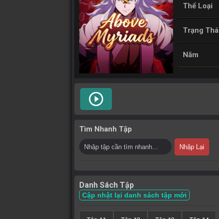
Thể Loại
Trạng Thá
Năm
play_circle_outline
Tìm Nhanh Tập
Nhập Lại
Danh Sách Tập
Cập nhật lại danh sách tập mới