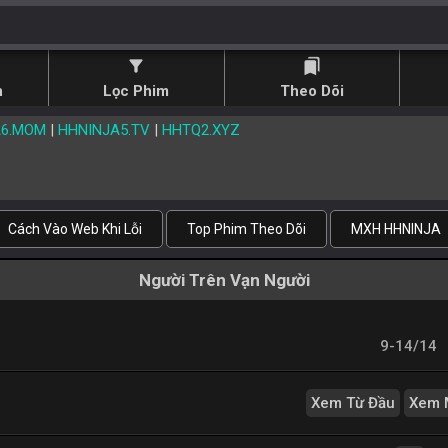
filter_alt
bookmarks
n
Lọc Phim
Theo Dõi
A6.MOM
|
HHNINJA5.TV
|
HHTQ2.XYZ
Cách Vào Web Khi Lỗi
Top Phim Theo Dõi
MXH HHNINJA
Người Trên Vạn Người
9-14/14
Xem Từ Đầu
Xem 