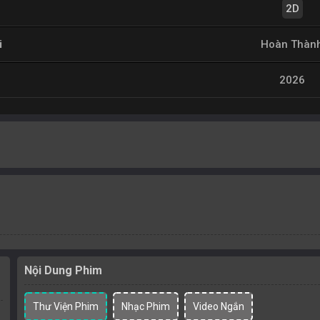
2D
i
Hoàn Thàn
2026
Nội Dung Phim
Thư Viện Phim
Nhạc Phim
Video Ngắn