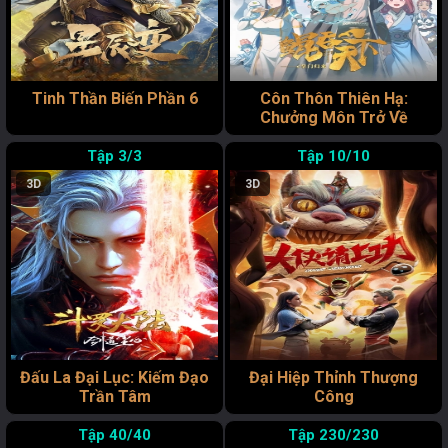
Tinh Thần Biến Phần 6
Côn Thôn Thiên Hạ:
Chưởng Môn Trở Về
3/3
10/10
3D
3D
Đấu La Đại Lục: Kiếm Đạo
Đại Hiệp Thỉnh Thượng
Trần Tâm
Công
40/40
230/230