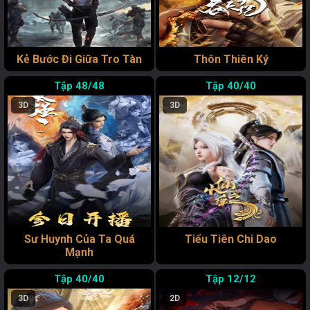
Kẻ Bước Đi Giữa Tro Tàn
Thôn Thiên Ký
48/48
40/40
3D
3D
Sư Huynh Của Ta Quá
Tiểu Tiên Chi Dao
Mạnh
40/40
12/12
3D
2D