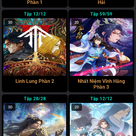
Phần 1
Hải
12/12
59/59
3D
2D
Linh Lung Phần 2
Nhất Niệm Vĩnh Hằng
Phần 3
28/28
12/12
3D
2D