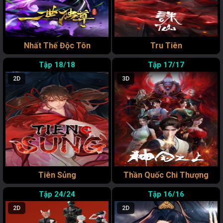
Nhất Thế Độc Tôn
Tru Tiên
18/18
17/17
2D
3D
Tiên Sủng
Thần Quốc Chi Thượng
24/24
16/16
2D
2D