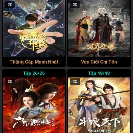
3D
3D
Thăng Cấp Mạnh Nhất
Vạn Giới Chí Tôn
26/26
48/48
3D
3D