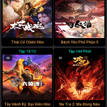
Thái Cổ Chiến Hồn
Bách Yêu Phổ Phần 5
12/12
144 Phút
3D
3D
Tây Hành Kỷ: Đại Viên Hồn
Na Tra 2: Ma Đồng Náo