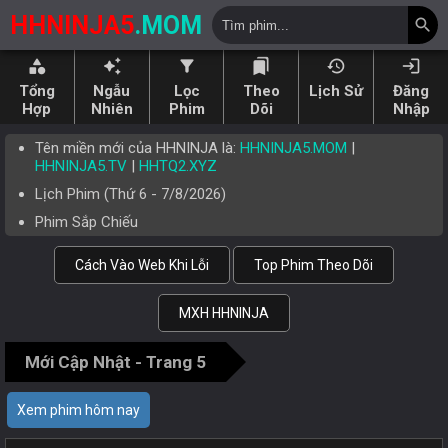
HHNINJA5
.MOM
search
category
auto_awesome
filter_alt
bookmarks
history
login
Tổng
Ngẫu
Lọc
Theo
Lịch Sử
Đăng
Hợp
Nhiên
Phim
Dõi
Nhập
Tên miền mới của HHNINJA là:
HHNINJA5.MOM
|
HHNINJA5.TV
|
HHTQ2.XYZ
Lịch Phim (
Thứ 6
-
7/8/2026
)
Phim Sắp Chiếu
Cách Vào Web Khi Lỗi
Top Phim Theo Dõi
MXH HHNINJA
Mới Cập Nhật - Trang 5
Xem phim hôm nay