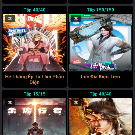
40/40
150/150
2D
3D
Hệ Thống Ép Ta Làm Phản
Lục Địa Kiện Tiên
Diện
15/15
40/40
3D
3D