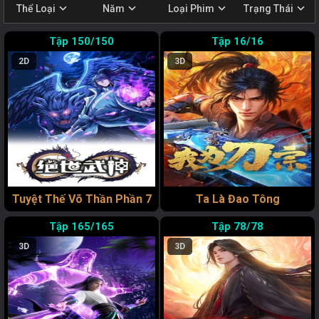
expand_more
expand_more
expand_more
expand_more
Thể Loại
Năm
Loại Phim
Trạng Thái
150/150
16/16
2D
3D
Tuyệt Thế Võ Thần Phần 7
Ta Là Đao Tông
165/165
78/78
3D
3D